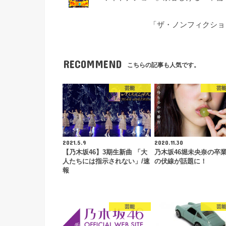
「ザ・ノンフィクショ
RECOMMEND
こちらの記事も人気です。
芸能
芸
2021.5.9
2020.11.30
【乃木坂46】3期生新曲 「大
乃木坂46堀未央奈の卒
人たちには指示されない」/速
の伏線が話題に！
報
芸能
芸