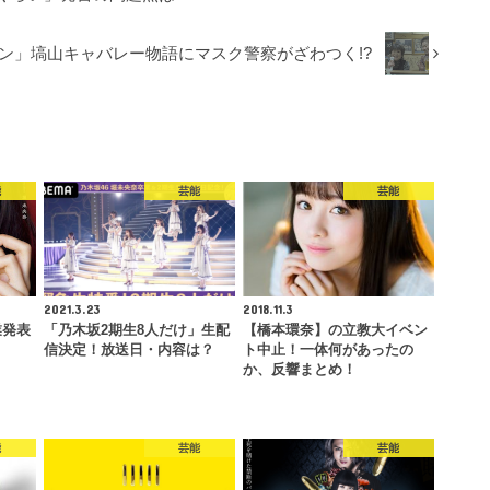
ン」塙山キャバレー物語にマスク警察がざわつく!?
能
芸能
芸能
2021.3.23
2018.11.3
業発表
「乃木坂2期生8人だけ」生配
【橋本環奈】の立教大イベン
信決定！放送日・内容は？
ト中止！一体何があったの
か、反響まとめ！
能
芸能
芸能