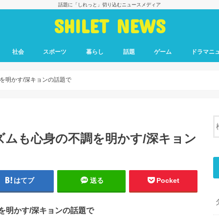
話題に「しれっと」切り込むニュースメディア
SHILET NEWS
社会
スポーツ
暮らし
話題
ゲーム
ドラマニ
を明かす/深キョンの話題で
ズムも心身の不調を明かす/深キョン
はてブ
送る
Pocket
を明かす/深キョンの話題で