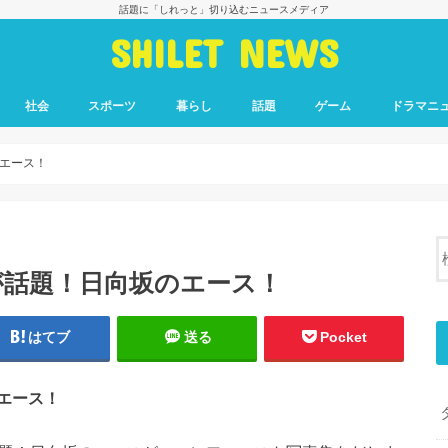
話題に「しれっと」切り込むニュースメディア
SHILET NEWS
社会
スポーツ
暮らし
話題
ゲーム
ドラマニ
エース！
が話題！日向坂のエース！
はてブ
送る
Pocket
エース！