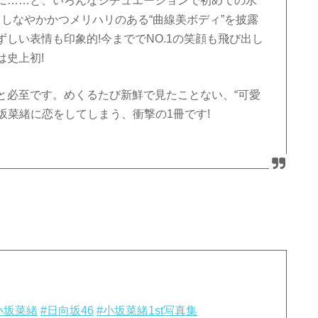
に……と、いろんなシチュエーションで初めての水
、しなやかかつメリハリのある“曲線美ボディ”を披露
しい表情も印象的!今まででNO.1の笑顔も飛び出し
は史上初!
と必至です。めくるたび新鮮で見たことない、“可愛
小坂菜緒に恋をしてしまう、衝撃の1冊です!
小坂菜緒
#日向坂46
#小坂菜緒1st写真集