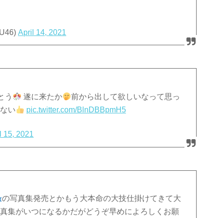
U46)
April 14, 2021
とう
遂に来たか
前から出して欲しいなって思っ
ない
pic.twitter.com/BlnDBBpmH5
l 15, 2021
の写真集発売とかもう大本命の大技仕掛けてきて大
真集がいつになるかだがどうぞ早めによろしくお願