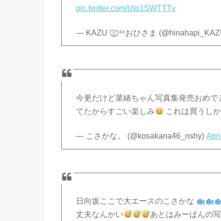
pic.twitter.com/Uto1SWTTTv
— KAZU ◢͟￨⁴⁶おひさま (@hinahapi_KAZ
今更だけど菜緒ちゃん写真集発売おめで
てたからすごい楽しみ
これは買うしか
— こさかな。 (@kosakana46_nshy)
Apri
日向坂ここで大エースのこさかな
丈夫なんかい
あとはみーぱんの写