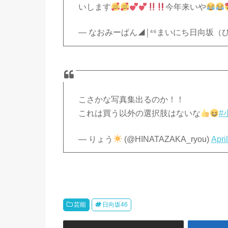
いします
今年来いや
— なおみーぱん◢￨⁴⁶まいにち日向坂（ひなたざ
こさかな写真集出るのか！！
これは買う以外の選択肢はないな
#
— りょう
(@HINATAZAKA_ryou)
Apri
芸能
日向坂46