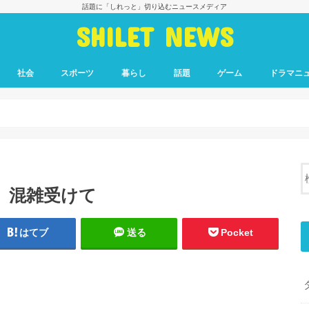
話題に「しれっと」切り込むニュースメディア
SHILET NEWS
社会
スポーツ
暮らし
話題
ゲーム
ドラマニ
」混雑受けて
はてブ
送る
Pocket