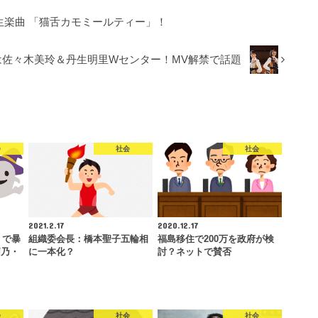
4期生楽曲 「猫舌カモミールティー」！
は佐々木美玲＆丹生明里Wセンター！MV解禁で話題
会
社会
社会
2021.2.17
2020.12.17
】で暴
組織委会長：橋本聖子五輪相
福島移住で200万を政府が検
莉乃・
に一本化？
討？ネットで賛否
会
社会
社会