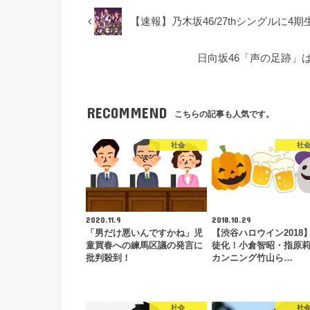
【速報】乃木坂46/27thシングルに
日向坂46「声の足跡」
RECOMMEND
こちらの記事も人気です。
社会
社
2020.11.9
2018.10.29
「男だけ悪いんですかね」児
【渋谷ハロウイン2018
童買春への練馬区議の発言に
徒化！小倉智昭・指原
批判殺到！
カンニング竹山ら…
社会
社