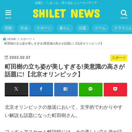
話題に「しれっと」切り込むニュースメディア
SHILET NEWS
menu
search
芸能
社会
スポーツ
暮らし
話題
ゲーム
ドラマニ
HOME
スポーツ
町田樹の立ち姿が美しすぎる!美意識の高さが話題に!【北京オリンピック】
2022.02.07
スポーツ
町田樹の立ち姿が美しすぎる!美意識の高さが
話題に!【北京オリンピック】
北京オリンピックの放送において、文学的でわかりやす
い解説も話題になった町田樹さん。
フィギュアスケート解説時には、その美しい立ち姿が注