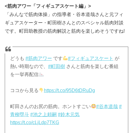
<
筋肉アワー「フィギュアスケート編」
>
「みんなで筋肉体操」の指導者・谷本道哉さんと元フィ
ギュアスケーター・町田樹さんとのスペシャル筋肉対談
です。町田助教授の筋肉解説と筋肉を楽しめそうですね!
どうも
#筋肉アワー
です
#フィギュアスケート
が
熱い時期なので、
#町田樹
さんと筋肉を楽しむ番組
を一挙再配信
ココから見る
https://t.co/95D6tDRuDg
町田さんのお尻の筋肉。ホントすごい
#谷本道哉
#
青柳塁斗
#池之上頼嗣
#鈴木元気
https://t.co/cLjLdp7TKG