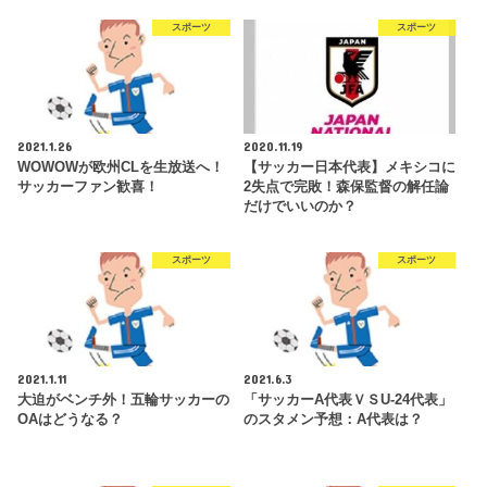
スポーツ
スポーツ
2021.1.26
2020.11.19
WOWOWが欧州CLを生放送へ！
【サッカー日本代表】メキシコに
サッカーファン歓喜！
2失点で完敗！森保監督の解任論
だけでいいのか？
スポーツ
スポーツ
2021.1.11
2021.6.3
大迫がベンチ外！五輪サッカーの
「サッカーA代表ＶＳU-24代表」
OAはどうなる？
のスタメン予想：A代表は？