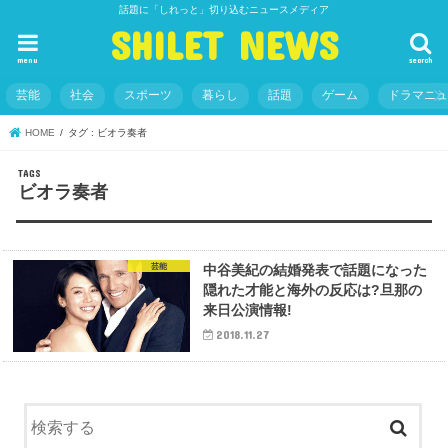
話題に「しれっと」切り込むニュースメディア
SHILET NEWS
menu
search
芸能
社会
スポーツ
暮らし
話題
ゲーム
ドラマニ
HOME
タグ : ビオラ奏者
ビオラ奏者
芸能
中谷美紀の結婚発表で話題になった
隠れた才能と海外の反応は?旦那の
来日公演情報!
2018.11.27