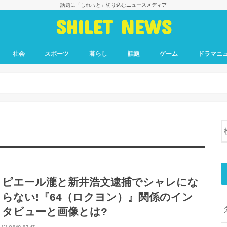
話題に「しれっと」切り込むニュースメディア
SHILET NEWS
社会
スポーツ
暮らし
話題
ゲーム
ドラマニ
ピエール瀧と新井浩文逮捕でシャレにな
らない!『64（ロクヨン）』関係のイン
タビューと画像とは?