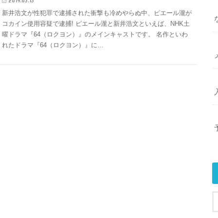
2019.03.13
新井浩文が性犯罪で逮捕された衝撃も冷めやらぬ中、ピエール瀧が
コカイン使用容疑で逮捕! ピエール瀧と新井浩文といえば、NHK土
曜ドラマ『64（ロクヨン）』のメインキャストです。 名作といわ
れたドラマ『64（ロクヨン）』に…