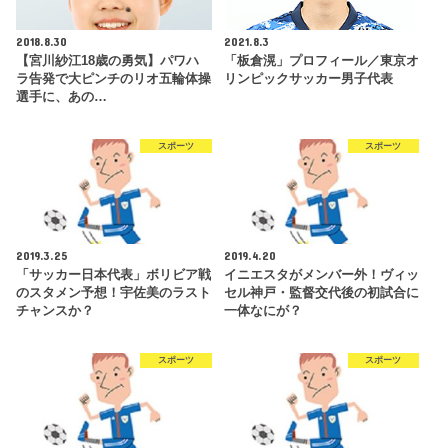
2018.8.30
2021.8.3
【宮川紗江18歳の勇気】パワハ
「板倉滉」プロフィール／東京オ
ラ告発で大ピンチのリオ五輪体操
リンピックサッカー男子代表
選手に、あの…
スポーツ
スポーツ
2019.3.25
2019.4.20
「サッカー日本代表」ボリビア戦
イニエスタがメンバー外！ヴィッ
のスタメン予想！宇佐美のラスト
セル神戸・監督交代後の初試合に
チャンスか？
一体なにが？
スポーツ
スポーツ