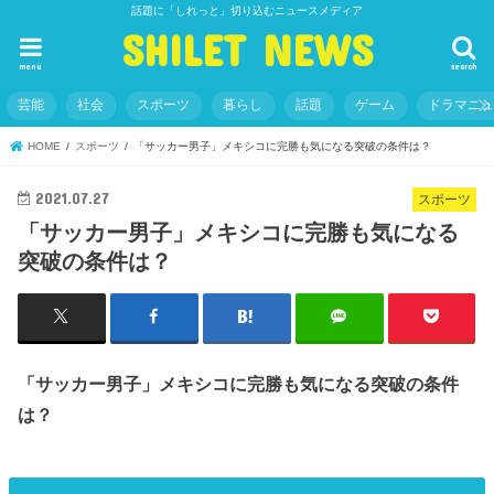
話題に「しれっと」切り込むニュースメディア
SHILET NEWS
menu
search
芸能
社会
スポーツ
暮らし
話題
ゲーム
ドラマニ
HOME
スポーツ
「サッカー男子」メキシコに完勝も気になる突破の条件は？
2021.07.27
スポーツ
「サッカー男子」メキシコに完勝も気になる
突破の条件は？
「サッカー男子」メキシコに完勝も気になる突破の条件
は？