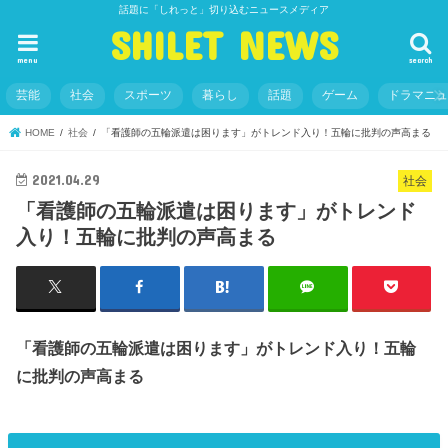
話題に「しれっと」切り込むニュースメディア
SHILET NEWS
menu
search
芸能
社会
スポーツ
暮らし
話題
ゲーム
ドラマニ
HOME
社会
「看護師の五輪派遣は困ります」がトレンド入り！五輪に批判の声高まる
2021.04.29
社会
「看護師の五輪派遣は困ります」がトレンド
入り！五輪に批判の声高まる
「看護師の五輪派遣は困ります」がトレンド入り！五輪
に批判の声高まる