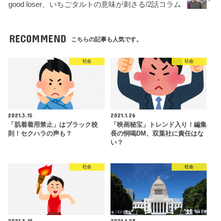
good loser、いちごタルトの意味が刺さる/2話コラム
RECOMMEND
こちらの記事も人気です。
社会
社会
2021.3.15
2021.1.26
「肌着着用禁止」はブラック校
「映画秘宝」トレンド入り！編集
則！セクハラの声も？
長の恫喝DM、双葉社に責任はな
い？
社会
社会
2021.5.15
2021.1.28