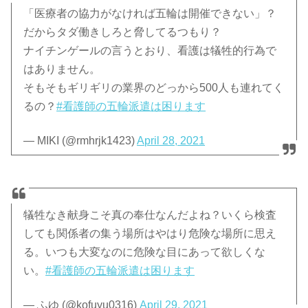
「医療者の協力がなければ五輪は開催できない」？
だからタダ働きしろと脅してるつもり？
ナイチンゲールの言うとおり、看護は犠牲的行為で
はありません。
そもそもギリギリの業界のどっから500人も連れてく
るの？
#看護師の五輪派遣は困ります
— MIKI (@rmhrjk1423)
April 28, 2021
犠牲なき献身こそ真の奉仕なんだよね？いくら検査
しても関係者の集う場所はやはり危険な場所に思え
る。いつも大変なのに危険な目にあって欲しくな
い。
#看護師の五輪派遣は困ります
— ふゆ (@kofuyu0316)
April 29, 2021