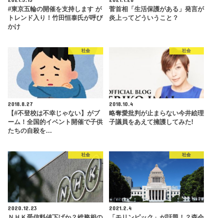
#東京五輪の開催を支持します が
菅首相「生活保護がある」発言が
トレンド入り！竹田恒泰氏が呼び
炎上ってどういうこと？
かけ
社会
社会
2018.8.27
2018.10.4
【#不登校は不幸じゃない】がブ
略奪愛批判が止まらない今井絵理
ーム！全国的イベント開催で子供
子議員をあえて擁護してみた!
たちの自殺を…
社会
社会
2020.12.23
2021.2.4
ＮＨＫ受信料値下げか？総務相の
「モリンピック」が話題！？森会