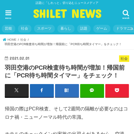
話題に「しれっと」切り込むニュースメディア
SHILET NEWS
menu
search
芸能
社会
スポーツ
暮らし
話題
ゲーム
ドラマニ
HOME
社会
羽田空港のPCR検査待ち時間が増加！帰国前に「PCR待ち時間タイマー」をチェック！
2021.02.01
社会
羽田空港のPCR検査待ち時間が増加！帰国前
に「PCR待ち時間タイマー」をチェック！
帰国の際はPCR検査、そして2週間の隔離が必要なのはコ
ロナ禍・ニューノーマル時代の常識。
ホテルのチェックインや家族の出迎えがあるから、空港