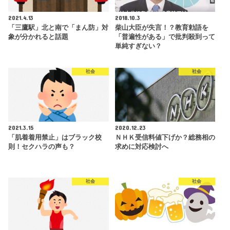
2021.4.13
2018.10.3
「三鷹駅」北と南で「まん防」対
柴山大臣が失言！？教育勅語を
象が分かれると話題
「普遍性がある」で批判殺到って
単純すぎない？
社会
社会
2021.3.15
2020.12.23
「肌着着用禁止」はブラック校
ＮＨＫ受信料値下げか？総務相の
則！セクハラの声も？
求めに対応検討へ
社会
社会