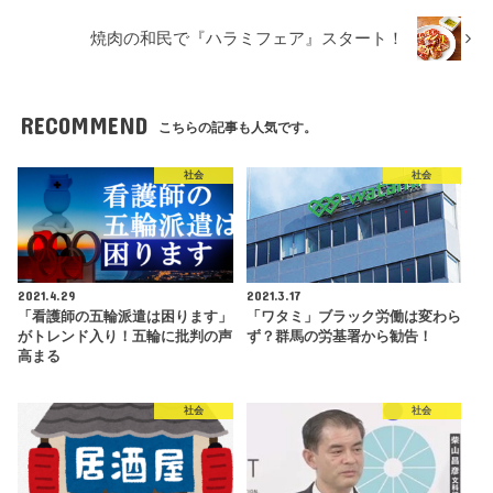
焼肉の和民で『ハラミフェア』スタート！
RECOMMEND
こちらの記事も人気です。
社会
社会
2021.4.29
2021.3.17
「看護師の五輪派遣は困ります」
「ワタミ」ブラック労働は変わら
がトレンド入り！五輪に批判の声
ず？群馬の労基署から勧告！
高まる
社会
社会