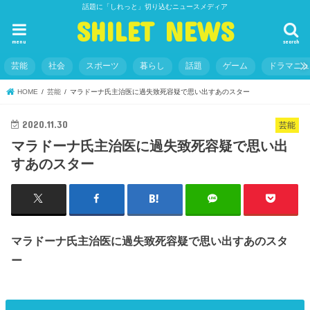
話題に「しれっと」切り込むニュースメディア
SHILET NEWS
menu
search
芸能
社会
スポーツ
暮らし
話題
ゲーム
ドラマニ
HOME
芸能
マラドーナ氏主治医に過失致死容疑で思い出すあのスター
2020.11.30
芸能
マラドーナ氏主治医に過失致死容疑で思い出
すあのスター
マラドーナ氏主治医に過失致死容疑で思い出すあのスタ
ー