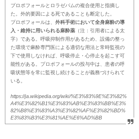
プロポフォールとロラゼパムの複合使用と指摘し
た。外的要因による死であることも断定した。
プロポフォールは、
外科手術において全身麻酔の導
入・維持に用いられる麻酔薬
（注：引用者による太
字）である。呼吸抑制作用があるため、設備の整っ
た環境で麻酔専門医による適切な用法と常時監視の
下で使用しなければ、呼吸停止・心停止を起こす可
能性がある。プロポフォールの投与中は、患者の呼
吸状態等を常に監視し続けることが義務づけられて
いる。
https://ja.wikipedia.org/wiki/%E3%83%9E%E3%82%
A4%E3%82%B1%E3%83%AB%E3%83%BB%E3%
82%B8%E3%83%A3%E3%82%AF%E3%82%BD%
E3%83%B3%E3%81%AE%E6%AD%BB