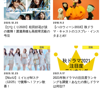
2020.12.25
2018.11.2
【ひなくり2020】松田好花が涙
【ハロウィーン2018】秋ドラ
の復帰！渡邉美穂も高校球児級の
マ・キャストのコスプレ・インス
号泣
タまとめ!
芸能
芸能
2020.12.25
2021.9.17
【NiziU】ミイヒがMステ
2021年秋ドラマの注目度ランキ
（12/25）で復帰へ！ファン歓
ングを調査！あなたの推しドラマ
喜！
は何位!?