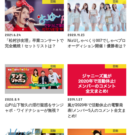
芸能
芸能
2021.6.24
2020.11.23
「松村沙友理」卒業コンサートで
NizUしゃべくり007でしゃべプロ
完全燃焼！セットリストは？
オーディション開催！優勝者は？
芸能
芸能
2020.8.9
2019.1.27
山P/山下智久の淫行疑惑をサンジ
嵐が2020年で活動休止の電撃発
ャポ・ワイドナショーが無視？
表!メンバー5人のコメント全文ま
とめ!
芸能
芸能