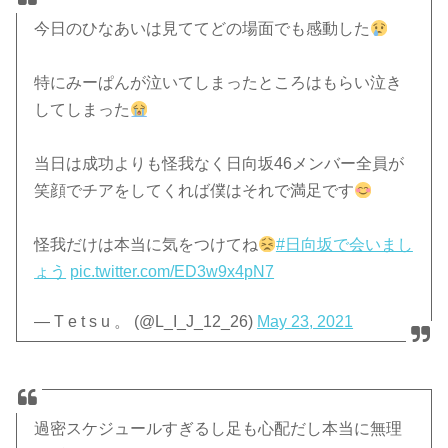
今日のひなあいは見ててどの場面でも感動した
特にみーぱんが泣いてしまったところはもらい泣き
してしまった
当日は成功よりも怪我なく日向坂46メンバー全員が
笑顔でチアをしてくれば僕はそれで満足です
怪我だけは本当に気をつけてね
#日向坂で会いまし
ょう
pic.twitter.com/ED3w9x4pN7
— T e t s u 。 (@L_I_J_12_26)
May 23, 2021
過密スケジュールすぎるし足も心配だし本当に無理