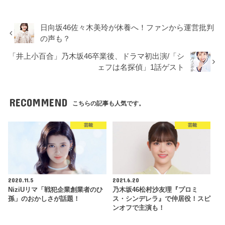
日向坂46佐々木美玲が休養へ！ファンから運営批判
の声も？
「井上小百合」乃木坂46卒業後、ドラマ初出演/「シ
ェフは名探偵」1話ゲスト
RECOMMEND
こちらの記事も人気です。
芸能
芸能
2020.11.5
2021.6.20
NiziUリマ「戦犯企業創業者のひ
乃木坂46松村沙友理『プロミ
孫」のおかしさが話題！
ス・シンデレラ』で仲居役！スピ
ンオフで主演も！