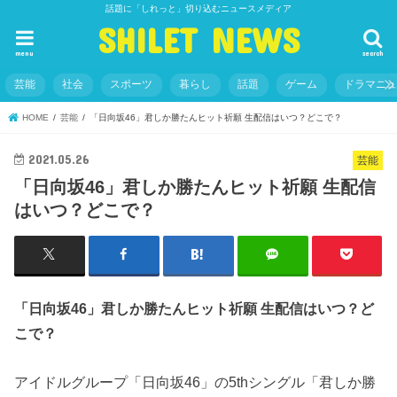
話題に「しれっと」切り込むニュースメディア
SHILET NEWS
menu
search
芸能
社会
スポーツ
暮らし
話題
ゲーム
ドラマニ
HOME
芸能
「日向坂46」君しか勝たんヒット祈願 生配信はいつ？どこで？
2021.05.26
芸能
「日向坂46」君しか勝たんヒット祈願 生配信
はいつ？どこで？
「日向坂46」君しか勝たんヒット祈願 生配信はいつ？ど
こで？
アイドルグループ「日向坂46」の5thシングル「君しか勝