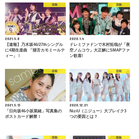
芸能
芸能
2021.5.8
2020.1.4
【速報】乃木坂46/27thシングル
ドレミファドンで木村拓哉が「夜
に4期生楽曲 「猫舌カモミールテ
空ノムコウ」大正解にSMAPファ
ィー」！
ン歓喜!
芸能
芸能
2021.5.13
2020.12.21
「日向坂46小坂菜緒」写真集の
NiziU（ニジュー）大ブレイク3
ポストカード解禁！
つの要因とは？
芸能
芸能