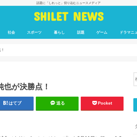
話題に「しれっと」切り込むニュースメディア
SHILET NEWS
社会
スポーツ
暮らし
話題
ゲーム
ドラマニ
点！
純也が決勝点！
はてブ
送る
Pocket