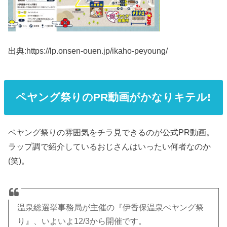
出典:https://lp.onsen-ouen.jp/ikaho-peyoung/
ペヤング祭りのPR動画がかなりキテル!
ペヤング祭りの雰囲気をチラ見できるのが公式PR動画。
ラップ調で紹介しているおじさんはいったい何者なのか
(笑)。
温泉総選挙事務局が主催の『伊香保温泉ぺヤング祭
り』、いよいよ12/3から開催です。