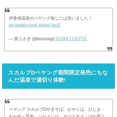
伊香保温泉のペヤング推しには笑いました！
pic.twitter.com/LXeewClocE
— 黒うさぎ (@krousagi)
2018年11月27日
スカルプDペヤング期間限定発売にちな
んだ温泉で湯切り体験!
ペヤング スカルプDやきそば。かやくは、ひじき・
わかめ・昆布。ソースには、さけエキス・びわ葉エ