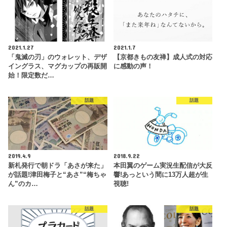
2021.1.27
2021.1.7
「鬼滅の刃」のウォレット、デザ
【京都きもの友禅】成人式の対応
イングラス、マグカップの再販開
に感動の声！
始！限定数だ…
話題
話題
2019.4.9
2018.9.22
新札発行で朝ドラ「あさが来た」
本田翼のゲーム実況生配信が大反
が話題!津田梅子と“あさ”“梅ちゃ
響!あっという間に13万人超が生
ん”のカ…
視聴!
話題
話題