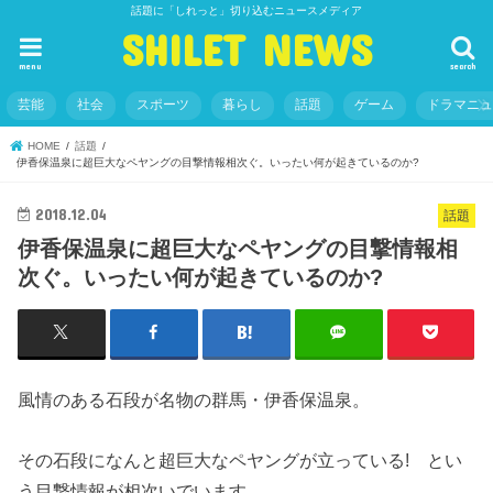
話題に「しれっと」切り込むニュースメディア
SHILET NEWS
menu
search
芸能
社会
スポーツ
暮らし
話題
ゲーム
ドラマニ
HOME
話題
伊香保温泉に超巨大なペヤングの目撃情報相次ぐ。いったい何が起きているのか?
2018.12.04
話題
伊香保温泉に超巨大なペヤングの目撃情報相
次ぐ。いったい何が起きているのか?
風情のある石段が名物の群馬・伊香保温泉。
その石段になんと超巨大なペヤングが立っている! とい
う目撃情報が相次いでいます。