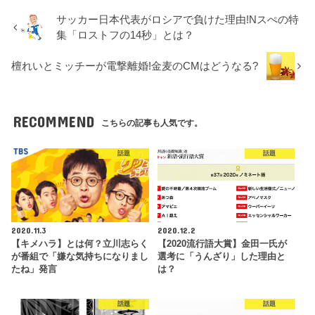
サッカー日本代表がロシアで負けた理由!Nスぺの特
集「ロストフの14秒」とは？
檀れいとミッチーが電撃離婚!金麦のCMはどうなる?
RECOMMEND
こちらの記事も人気です。
話題
話題
2020.11.3
2020.12.2
【キメハラ】とは何？立川志らく
【2020流行語大賞】金田一氏が
が番組で「嫌な気持ちになりまし
選考に「うんざり」した理由と
たね」発言
は？
話題
話題