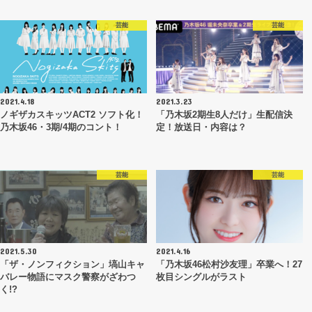
芸能
芸能
2021.4.18
2021.3.23
ノギザカスキッツACT2 ソフト化！
「乃木坂2期生8人だけ」生配信決
乃木坂46・3期/4期のコント！
定！放送日・内容は？
芸能
芸能
2021.5.30
2021.4.16
「ザ・ノンフィクション」塙山キャ
「乃木坂46松村沙友理」卒業へ！27
バレー物語にマスク警察がざわつ
枚目シングルがラスト
く!?