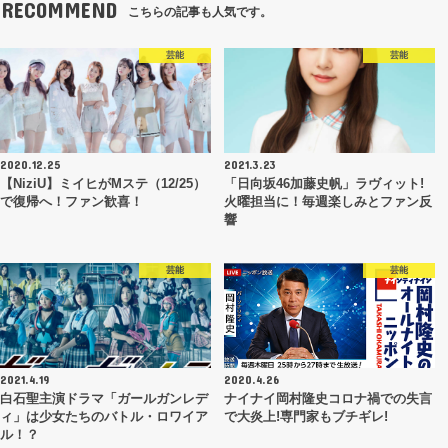
RECOMMEND
こちらの記事も人気です。
芸能
芸能
2020.12.25
2021.3.23
【NiziU】ミイヒがMステ（12/25）
「日向坂46加藤史帆」ラヴィット!
で復帰へ！ファン歓喜！
火曜担当に！毎週楽しみとファン反
響
芸能
芸能
2021.4.19
2020.4.26
白石聖主演ドラマ「ガールガンレデ
ナイナイ岡村隆史コロナ禍での失言
ィ」は少女たちの‎バトル・ロワイア
で大炎上!専門家もブチギレ!
ル！？