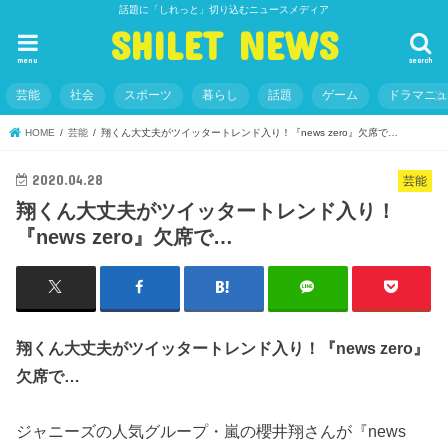
話題に「しれっと」切り込むニュースメディア
SHILET NEWS
menu
search
芸能
社会
スポーツ
暮らし
話題
ゲーム
ドラマニ
HOME
芸能
翔くん大丈夫がツイッタートレンド入り！『news zero』欠席で…
2020.04.28
芸能
翔くん大丈夫がツイッタートレンド入り！
『news zero』欠席で…
翔くん大丈夫がツイッタートレンド入り！『news zero』
欠席で…
ジャニーズの人気グループ・嵐の櫻井翔さんが『news