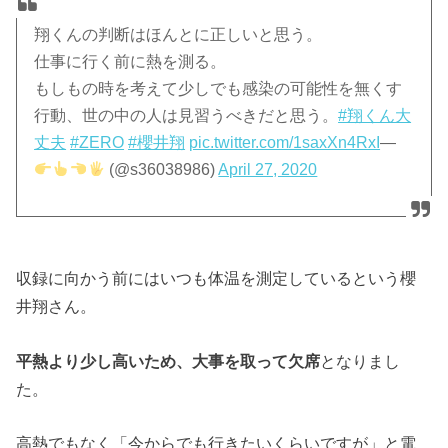
翔くんの判断はほんとに正しいと思う。
仕事に行く前に熱を測る。
もしもの時を考えて少しでも感染の可能性を無くす
行動、世の中の人は見習うべきだと思う。
#翔くん大
丈夫
#ZERO
#櫻井翔
pic.twitter.com/1saxXn4RxI
—
(@s36038986)
April 27, 2020
収録に向かう前にはいつも体温を測定しているという櫻
井翔さん。
平熱より少し高いため、大事を取って欠席
となりまし
た。
高熱でもなく「今からでも行きたいくらいですが」と電