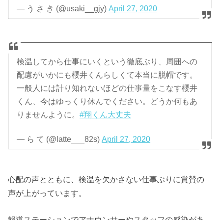
— う さ き (@usaki__gjy)
April 27, 2020
検温してから仕事にいくという徹底ぶり、周囲への
配慮がいかにも櫻井くんらしくて本当に脱帽です。
一般人には計り知れないほどの仕事量をこなす櫻井
くん、今はゆっくり休んでください。どうか何もあ
りませんように。
#翔くん大丈夫
— ら て (@latte___82s)
April 27, 2020
心配の声とともに、検温を欠かさない仕事ぶりに賞賛の
声が上がっています。
報道ステーションでアナウンサーやスタッフの感染があ