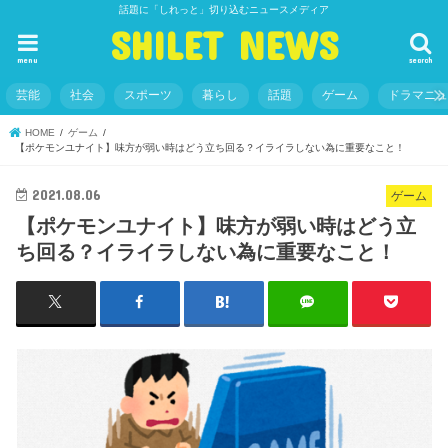
話題に「しれっと」切り込むニュースメディア
SHILET NEWS
menu
search
芸能
社会
スポーツ
暮らし
話題
ゲーム
ドラマニ
HOME
ゲーム
【ポケモンユナイト】味方が弱い時はどう立ち回る？イライラしない為に重要なこと！
2021.08.06
ゲーム
【ポケモンユナイト】味方が弱い時はどう立
ち回る？イライラしない為に重要なこと！