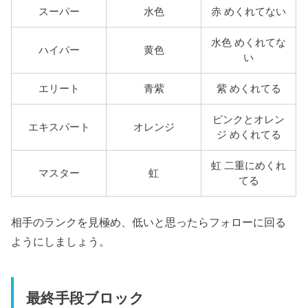
スーパー
水色
赤 めくれてない
水色 めくれてな
ハイパー
黄色
い
エリート
青紫
紫 めくれてる
ピンクとオレン
エキスパート
オレンジ
ジ めくれてる
虹 二重にめくれ
マスター
虹
てる
相手のランクを見極め、低いと思ったらフォローに回る
ようにしましょう。
最終手段ブロック