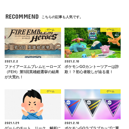
RECOMMEND
こちらの記事も人気です。
ゲーム
ゲーム
2021.2.2
2021.2.10
ファイアーエムブレムヒーローズ
ポケモンGOカントーツアーは詐
（FEH）第5回英雄総選挙の結果
欺！？初心者殺しが辿る道！
が大荒れ！
ゲーム
ゲーム
2021.1.29
2021.2.10
ゲームのチート、リーク、解析に
ポケモンGOラブラブカップに重