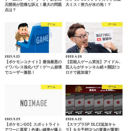
元開発が悲痛な訴え！最大の問題
大ミス！努力が水の泡！？
点は？
ゲーム
ゲーム
2021.9.23
2020.4.20
【ポケモンユナイト】最強最悪の
【芸能人ゲーム実況】アイドル、
イワパレス強化バグ！ゲーム崩壊
芸人らがチャンネル続々開設!コ
でユーザー激怒！
ロナで超加速?
ゲーム
ゲーム
2021.9.29
2020.4.22
【ポケモンGO】スポットライト
【スマブラSP DLC2追加キャ
アワーに異変！色違い確率が爆上
ラ】を大予想!3つの要素が重要!